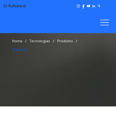
O futuro é
Bience
/
/
/
Home
Tecnologias
Produtos
Pulse oN