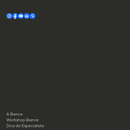
CONTATO
Ed. New Business Style Av. Dep. Jamel Cecílio,
2496, Sala 115-A, Jardim Goiás Goiânia-GO,
CEP 74810-100
(62) 3300-0567
contato@bience.com.br
INSTITUCIONAL
A Bience
Workshop Bience
Dica do Especialista