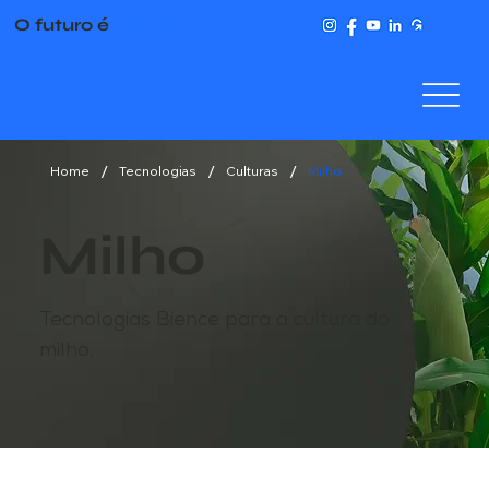
O futuro é
Bience
/
/
/
Home
Tecnologias
Culturas
Milho
Milho
Tecnologias Bience para a cultura do
milho.