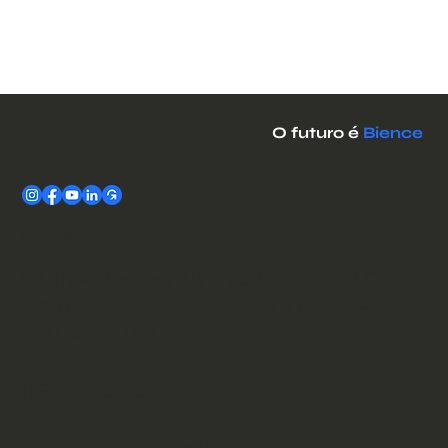
O futuro é
Bience
CONTATO
Ed. New Business Style Av. Dep. Jamel Cecílio,
2496, Sala 115-A, Jardim Goiás Goiânia-GO,
CEP 74810-100
(62) 3300-0567