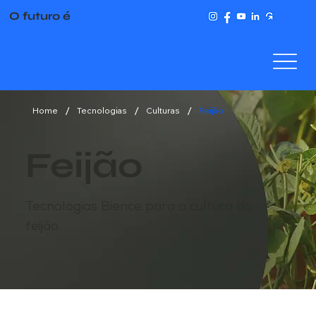
O futuro é
Bience
/
/
/
Home
Tecnologias
Culturas
Feijão
Feijão
Tecnologias Bience para a cultura do
feijão.