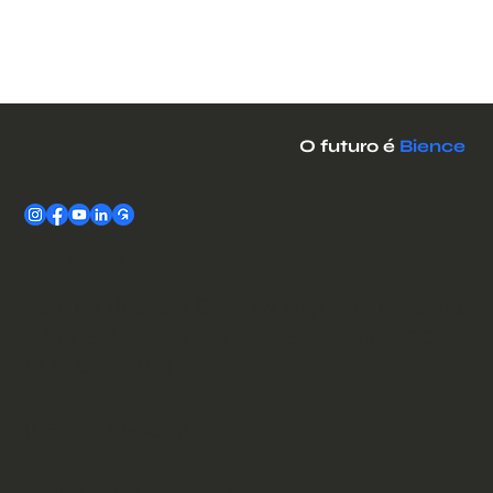
O futuro é
Bience
CONTATO
Ed. New Business Style Av. Dep. Jamel Cecílio,
2496, Sala 115-A, Jardim Goiás Goiânia-GO,
CEP 74810-100
(62) 3300-0567