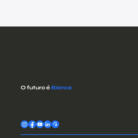
CONTA
Ed. New 
Jamel Ce
Jardim 
O futuro é
Bience
74810-1
(62) 3
contato