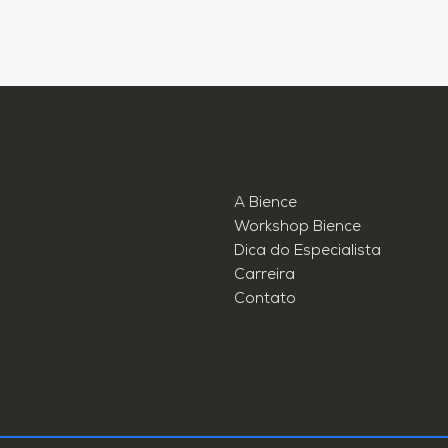
TO
INSTITUCIONAL
A Bience
Business Style Av. Dep.
Workshop Bience
cílio, 2496, Sala 115-A,
Dica do Especialista
Goiás Goiânia-GO, CEP
Carreira
00
Contato
300-0567
@bience.com.br