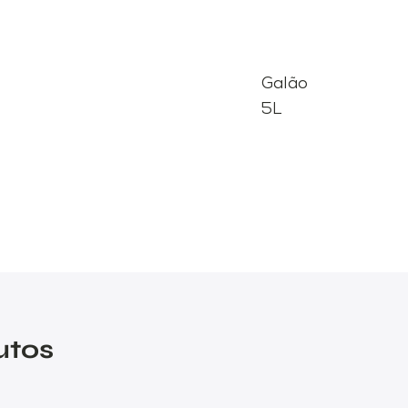
Galão
5L
utos