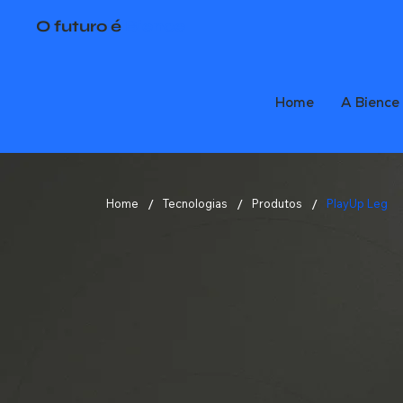
O futuro é
Bience
Home
A Bience
/
/
/
Home
Tecnologias
Produtos
PlayUp Leg