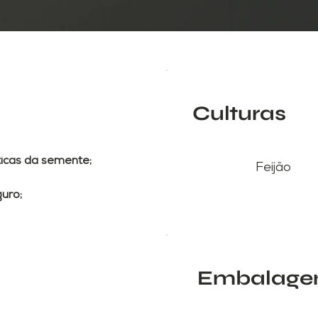
Culturas
icas da semente;
Feijão
guro;
Embalage