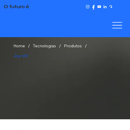
O futuro é
Bience
/
/
/
Home
Tecnologias
Produtos
Joy oN