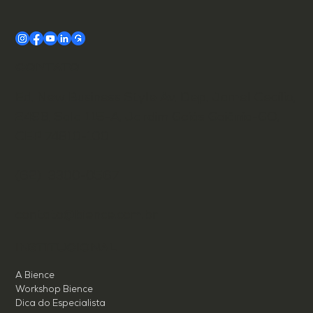
CONTATO
Ed. New Business Style Av. Dep. Jamel Cecílio,
2496, Sala 115-A, Jardim Goiás Goiânia-GO,
CEP 74810-100
(62) 3300-0567
contato@bience.com.br
INSTITUCIONAL
A Bience
Workshop Bience
Dica do Especialista