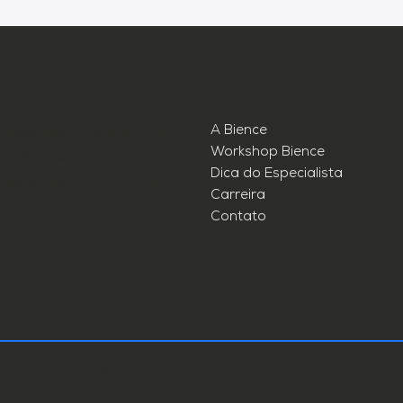
TO
INSTITUCIONAL
A Bience
Business Style Av. Dep.
Workshop Bience
cílio, 2496, Sala 115-A,
Dica do Especialista
Goiás Goiânia-GO, CEP
Carreira
00
Contato
300-0567
@bience.com.br
ireitos reservados a Bience. Desenvolvido por
Sullivans Gu