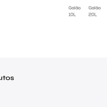
Galão
Galão
10L
20L
utos