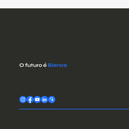
CONTA
Ed. New 
Jamel Ce
Jardim 
O futuro é
Bience
74810-1
(62) 3
contato
Copyright ©. Todos os d