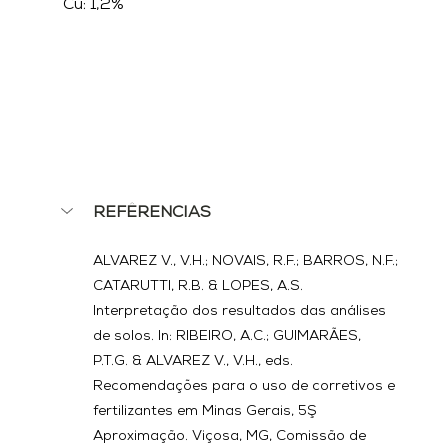
Cu: 1,2%
REFÊRENCIAS
ALVAREZ V., V.H.; NOVAIS, R.F.; BARROS, N.F.; 
CATARUTTI, R.B. & LOPES, A.S. 
Interpretação dos resultados das análises 
de solos. In: RIBEIRO, A.C.; GUIMARÃES, 
P.T.G. & ALVAREZ V., V.H., eds. 
Recomendações para o uso de corretivos e 
fertilizantes em Minas Gerais, 5Ş 
Aproximação. Viçosa, MG, Comissão de 