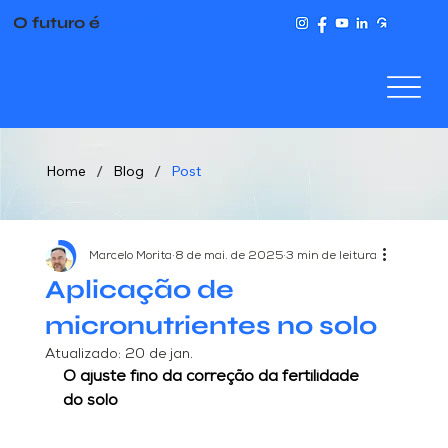
O futuro é
Bience
/
/
Home
Blog
Post
Marcelo Morita
8 de mai. de 2025
3 min de leitura
Aplicação de
micronutrientes no solo
Atualizado:
20 de jan.
O ajuste fino da correção da fertilidade 
do solo