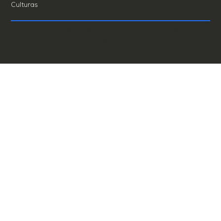
Culturas
Copyright ©. Todos os direitos reservados
a Bience. Desenvolvido por
Sullivans Guerra
Marketing.