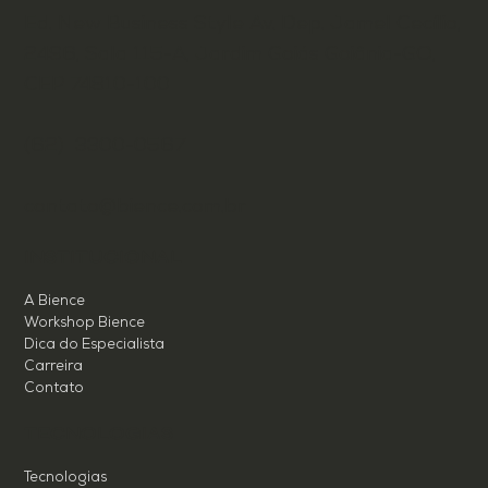
Ed. New Business Style Av. Dep. Jamel Cecílio,
2496, Sala 115-A, Jardim Goiás Goiânia-GO,
CEP 74810-100
(62) 3300-0567
contato@bience.com.br
INSTITUCIONAL
A Bience
Workshop Bience
Dica do Especialista
Carreira
Contato
TECNOLOGIAS
Tecnologias